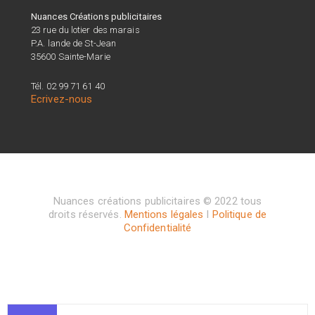
Nuances Créations publicitaires
23 rue du lotier des marais
P.A. lande de St-Jean
35600 Sainte-Marie
Tél. 02 99 71 61 40
Ecrivez-nous
Nuances créations publicitaires © 2022 tous
droits réservés.
Mentions légales
I
Politique de
Confidentialité