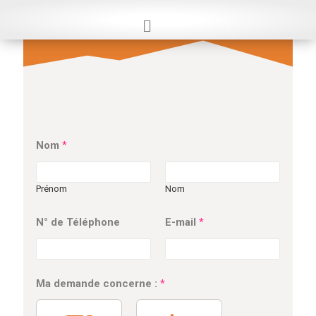
Nom
*
Prénom
Nom
N° de Téléphone
E-mail
*
T
é
l
é
p
Ma demande concerne :
*
h
o