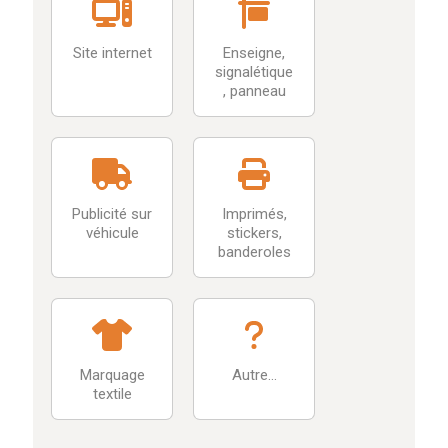
n
e
E
Site internet
Enseigne,
-
signalétique
m
, panneau
a
i
l
Publicité sur
Imprimés,
véhicule
stickers,
banderoles
Marquage
Autre...
textile