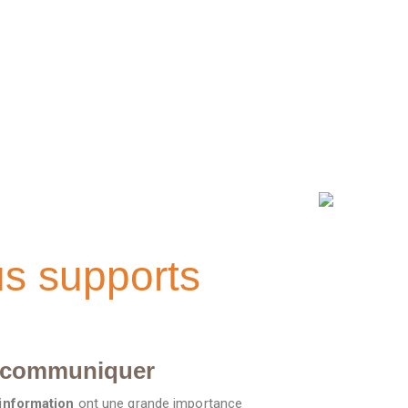
nc d’être
us supports
 communiquer
information
ont une grande importance