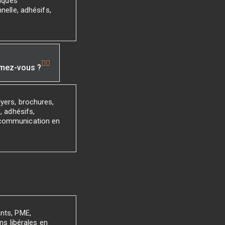
laques
nelle, adhésifs,
imez-vous ?
yers, brochures,
, adhésifs,
 communication en
ants, PME,
ns libérales en