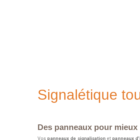
véhicule votre image et se doit do
représenté de la meilleure façon.
Signalétique to
Des panneaux pour mieux
Vos
panneaux de signalisation
et
panneaux d’