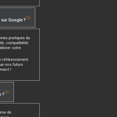
é sur Google ?
nnes pratiques du
té, compatibilité
liorer votre
un référencement
que vos futurs
ement !
e ?
mme de