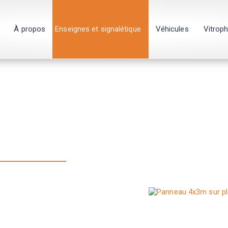
À propos
Enseignes et signalétique
Véhicules
Vitrop
e
 supports
Il