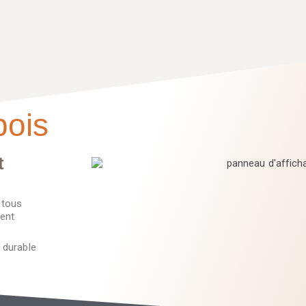
bois
t
 tous
rent
 durable