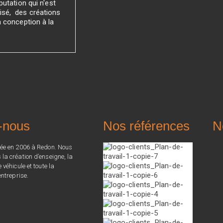
utation qui n'est
sé, des créations
a conception à la
-nous
Nos références
N
ée en 2006 à Redon. Nous
a création d’enseigne, la
véhicule et toute la
ntreprise.