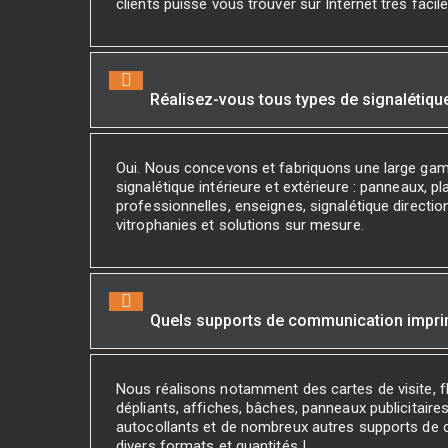
clients puisse vous trouver sur Internet très facil
Réalisez-vous tous types de signalétiqu
Oui. Nous concevons et fabriquons une large ga
signalétique intérieure et extérieure : panneaux, p
professionnelles, enseignes, signalétique direction
vitrophanies et solutions sur mesure.
Quels supports de communication impr
Nous réalisons notamment des cartes de visite, fl
dépliants, affiches, bâches, panneaux publicitaires
autocollants et de nombreux autres supports de
divers formats et quantités !