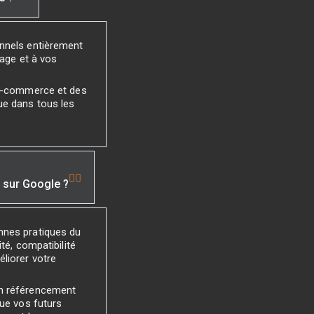
onnels entièrement
mage et à vos
 e-commerce et des
ue dans tous les
é sur Google ?
nnes pratiques du
té, compatibilité
liorer votre
un référencement
que vos futurs