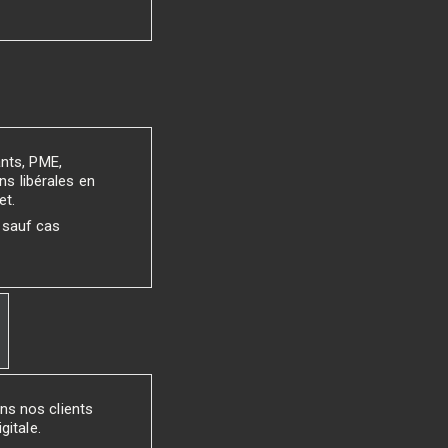
ants, PME,
ns libérales en
et.
 sauf cas
ns nos clients
gitale.