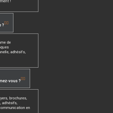
ement !
e ?
mme de
laques
nelle, adhésifs,
imez-vous ?
yers, brochures,
, adhésifs,
 communication en