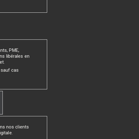
ants, PME,
ns libérales en
et.
 sauf cas
ns nos clients
gitale.