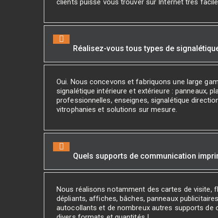
clients puisse vous trouver sur Internet très facil
Réalisez-vous tous types de signalétiqu
Oui. Nous concevons et fabriquons une large ga
signalétique intérieure et extérieure : panneaux, p
professionnelles, enseignes, signalétique direction
vitrophanies et solutions sur mesure.
Quels supports de communication impr
Nous réalisons notamment des cartes de visite, fl
dépliants, affiches, bâches, panneaux publicitaires
autocollants et de nombreux autres supports de
divers formats et quantités !