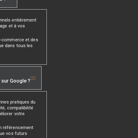
onnels entièrement
mage et à vos
 e-commerce et des
ue dans tous les
é sur Google ?
nnes pratiques du
té, compatibilité
liorer votre
un référencement
que vos futurs