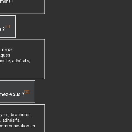
ement !
e ?
mme de
laques
nelle, adhésifs,
imez-vous ?
yers, brochures,
, adhésifs,
 communication en