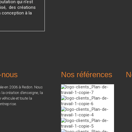
utation qui n'est
sé, des créations
a conception à la
-nous
Nos références
N
ée en 2006 à Redon. Nous
a création d’enseigne, la
véhicule et toute la
ntreprise.