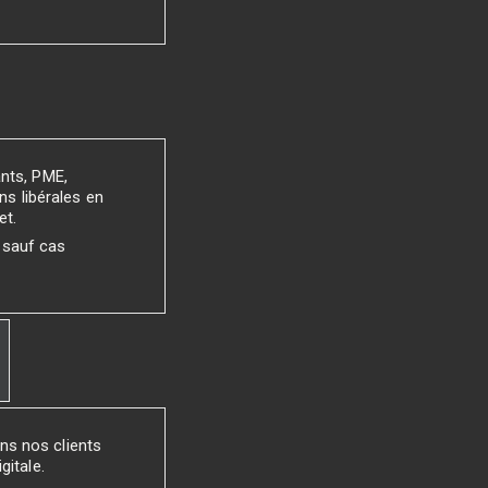
ants, PME,
ns libérales en
et.
 sauf cas
ns nos clients
gitale.