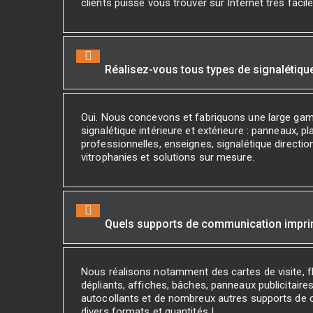
clients puisse vous trouver sur Internet très facil
Réalisez-vous tous types de signalétiqu
Oui. Nous concevons et fabriquons une large ga
signalétique intérieure et extérieure : panneaux, p
professionnelles, enseignes, signalétique direction
vitrophanies et solutions sur mesure.
Quels supports de communication impr
Nous réalisons notamment des cartes de visite, fl
dépliants, affiches, bâches, panneaux publicitaires
autocollants et de nombreux autres supports de
divers formats et quantités !