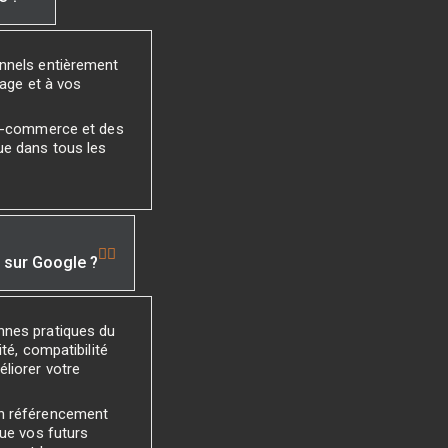
onnels entièrement
mage et à vos
 e-commerce et des
ue dans tous les
é sur Google ?
nnes pratiques du
té, compatibilité
liorer votre
un référencement
que vos futurs