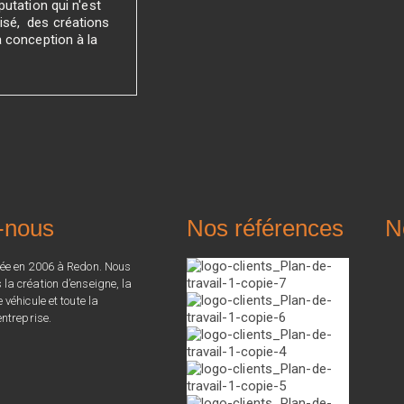
utation qui n'est
sé, des créations
a conception à la
-nous
Nos références
N
ée en 2006 à Redon. Nous
a création d’enseigne, la
véhicule et toute la
ntreprise.