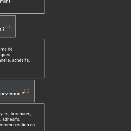
ement !
e ?
mme de
laques
nelle, adhésifs,
imez-vous ?
yers, brochures,
, adhésifs,
 communication en