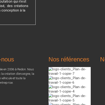
utation qui n'est
sé, des créations
a conception à la
-nous
Nos références
N
ée en 2006 à Redon. Nous
a création d’enseigne, la
véhicule et toute la
ntreprise.