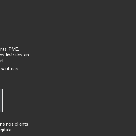
ants, PME,
ns libérales en
et.
 sauf cas
ns nos clients
gitale.