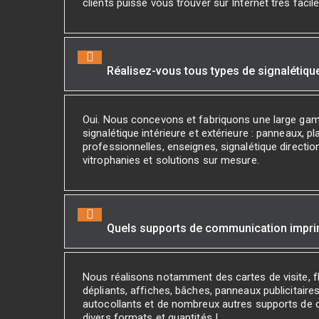
clients puisse vous trouver sur Internet très facil
Réalisez-vous tous types de signalétiqu
Oui. Nous concevons et fabriquons une large ga
signalétique intérieure et extérieure : panneaux, p
professionnelles, enseignes, signalétique direction
vitrophanies et solutions sur mesure.
Quels supports de communication impr
Nous réalisons notamment des cartes de visite, fl
dépliants, affiches, bâches, panneaux publicitaires
autocollants et de nombreux autres supports de
divers formats et quantités !