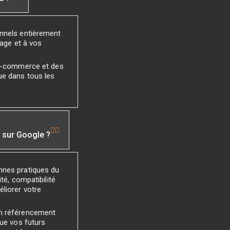
onnels entièrement
mage et à vos
 e-commerce et des
ue dans tous les
é sur Google ?
nnes pratiques du
té, compatibilité
liorer votre
un référencement
que vos futurs