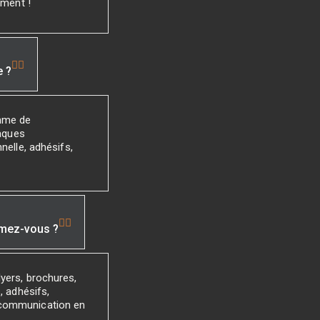
ement !
e ?
mme de
laques
nelle, adhésifs,
imez-vous ?
yers, brochures,
, adhésifs,
 communication en