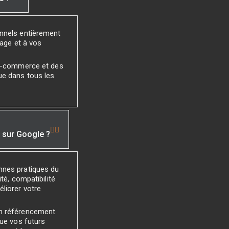
onnels entièrement
mage et à vos
 e-commerce et des
ue dans tous les
é sur Google ?
nnes pratiques du
té, compatibilité
liorer votre
un référencement
que vos futurs