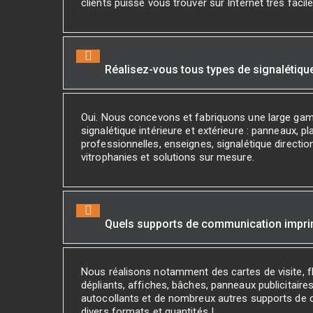
clients puisse vous trouver sur Internet très facil
Réalisez-vous tous types de signalétiqu
Oui. Nous concevons et fabriquons une large ga
signalétique intérieure et extérieure : panneaux, p
professionnelles, enseignes, signalétique direction
vitrophanies et solutions sur mesure.
Quels supports de communication impr
Nous réalisons notamment des cartes de visite, fl
dépliants, affiches, bâches, panneaux publicitaires
autocollants et de nombreux autres supports de
divers formats et quantités !