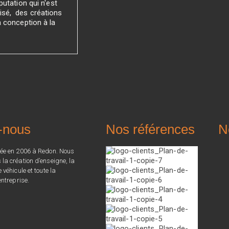
utation qui n'est
sé, des créations
a conception à la
-nous
Nos références
N
ée en 2006 à Redon. Nous
a création d’enseigne, la
véhicule et toute la
ntreprise.