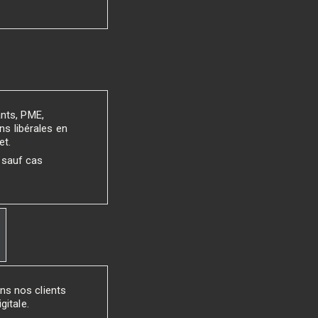
ants, PME,
ns libérales en
et.
 sauf cas
ns nos clients
gitale.