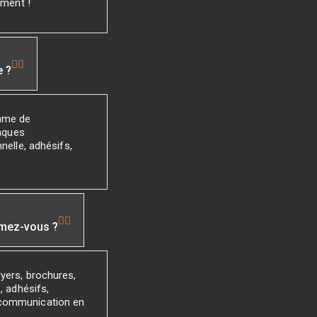
ement !
e ?
mme de
laques
nelle, adhésifs,
imez-vous ?
yers, brochures,
, adhésifs,
 communication en