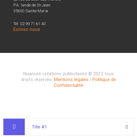
P.A. lande de St-Jean
35600 Sainte-Marie
Tél. 02 99 71 61 40
Ecrivez-nous
Nuances créations publicitaires © 2022 tous
droits réservés.
Mentions légales
I
Politique de
Confidentialité
Title #1