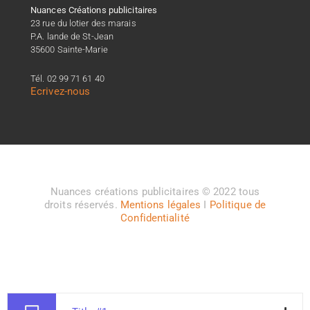
Nuances Créations publicitaires
23 rue du lotier des marais
P.A. lande de St-Jean
35600 Sainte-Marie
Tél. 02 99 71 61 40
Ecrivez-nous
Nuances créations publicitaires © 2022 tous
droits réservés.
Mentions légales
I
Politique de
Confidentialité