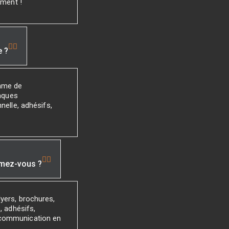
ement !
e ?
mme de
laques
nelle, adhésifs,
imez-vous ?
yers, brochures,
, adhésifs,
 communication en