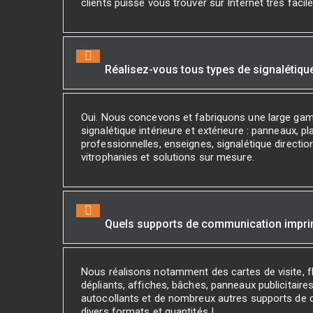
clients puisse vous trouver sur Internet très facil
Réalisez-vous tous types de signalétiqu
Oui. Nous concevons et fabriquons une large ga
signalétique intérieure et extérieure : panneaux, p
professionnelles, enseignes, signalétique direction
vitrophanies et solutions sur mesure.
Quels supports de communication impr
Nous réalisons notamment des cartes de visite, fl
dépliants, affiches, bâches, panneaux publicitaires
autocollants et de nombreux autres supports de
divers formats et quantités !