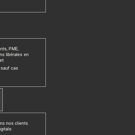
ants, PME,
ns libérales en
et.
 sauf cas
ns nos clients
gitale.