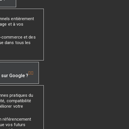
onnels entièrement
mage et à vos
 e-commerce et des
ue dans tous les
é sur Google ?
nnes pratiques du
té, compatibilité
liorer votre
un référencement
que vos futurs