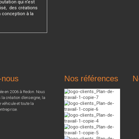
utation qui n'est
sé, des créations
a conception à la
-nous
Nos références
N
ée en 2006 à Redon. Nous
a création d’enseigne, la
véhicule et toute la
ntreprise.