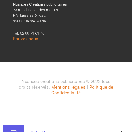
Nuances Créations publicitaires
23 rue du lotier des marais
P.A. lande de St-Jean
35600 Sainte-Marie
Tél. 02 99 71 61 40
Ecrivez-nous
Nuances créations publicitaires © 2022 tous
droits réservés.
Mentions légales
I
Politique de
Confidentialité