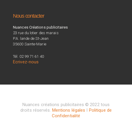
Nous contacter
Nuances Créations publicitaires
23 rue du lotier des marais
P.A. lande de St-Jean
35600 Sainte-Marie
Tél. 02 99 71 61 40
Ecrivez-nous
Nuances créations publicitaires © 2022 tous
droits réservés.
Mentions légales
I
Politique de
Confidentialité