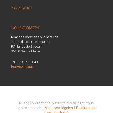
Nous situer
Nous contacter
Nuances Créations publicitaires
23 rue du lotier des marais
P.A. lande de St-Jean
35600 Sainte-Marie
Tél. 02 99 71 61 40
Ecrivez-nous
Nuances créations publicitaires © 2022 tous
droits réservés.
Mentions légales
I
Politique de
Confidentialité