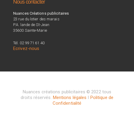
Nous contacter
Nuances Créations publicitaires
23 rue du lotier des marais
P.A. lande de St-Jean
35600 Sainte-Marie
Tél. 02 99 71 61 40
Ecrivez-nous
Nuances créations publicitaires © 2022 tous
droits réservés.
Mentions légales
I
Politique de
Confidentialité