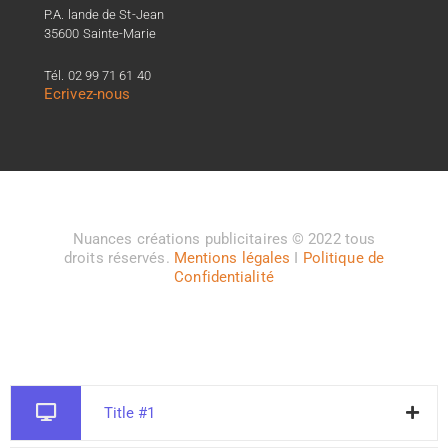
P.A. lande de St-Jean
35600 Sainte-Marie
Tél. 02 99 71 61 40
Ecrivez-nous
Nuances créations publicitaires © 2022 tous
droits réservés.
Mentions légales
I
Politique de
Confidentialité
Title #1