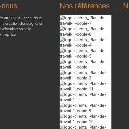
-nous
Nos références
N
ée en 2006 à Redon. Nous
a création d’enseigne, la
véhicule et toute la
ntreprise.