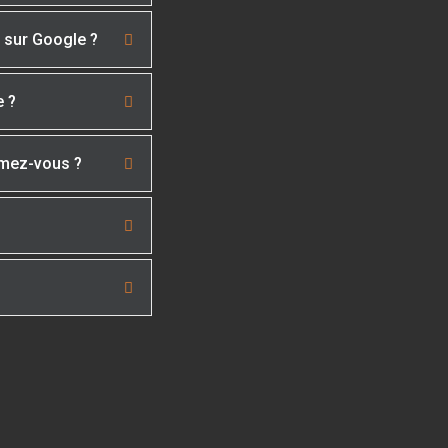
é sur Google ?
e ?
imez-vous ?