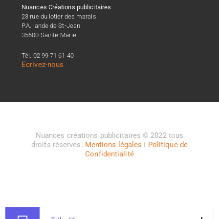
Nuances Créations publicitaires
23 rue du lotier des marais
P.A. lande de St-Jean
35600 Sainte-Marie
Tél. 02 99 71 61 40
Ecrivez-nous
Nuances créations publicitaires © 2022 tous
droits réservés.
Mentions légales
I
Politique de
Confidentialité