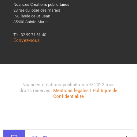
Nuances Créations publicitaires
23 rue du lotier des marais
P.A. lande de St-Jean
35600 Sainte-Marie
Tél. 02 99 71 61 40
Ecrivez-nous
Nuances créations publicitaires © 2022 tous
droits réservés.
Mentions légales
I
Politique de
Confidentialité