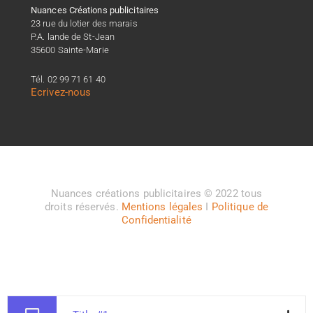
Nuances Créations publicitaires
23 rue du lotier des marais
P.A. lande de St-Jean
35600 Sainte-Marie
Tél. 02 99 71 61 40
Ecrivez-nous
Nuances créations publicitaires © 2022 tous
droits réservés.
Mentions légales
I
Politique de
Confidentialité