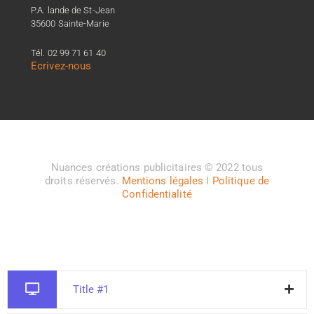
P.A. lande de St-Jean
35600 Sainte-Marie
Tél. 02 99 71 61 40
Ecrivez-nous
Nuances créations publicitaires © 2022 tous
droits réservés.
Mentions légales
I
Politique de
Confidentialité
Title #1