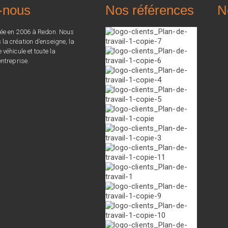
-nous
Nos références
N
ée en 2006 à Redon. Nous
a création d’enseigne, la
véhicule et toute la
ntreprise.