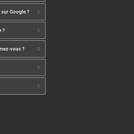
é sur Google ?
e ?
imez-vous ?