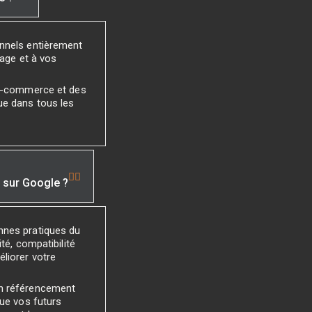
onnels entièrement
mage et à vos
 e-commerce et des
ue dans tous les
é sur Google ?
nnes pratiques du
té, compatibilité
liorer votre
un référencement
que vos futurs