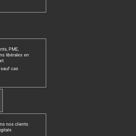
ants, PME,
ns libérales en
et.
 sauf cas
ns nos clients
gitale.