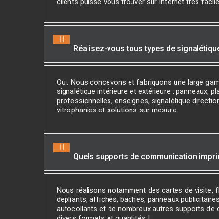
clients puisse vous trouver sur Internet très facil
Réalisez-vous tous types de signalétiqu
Oui. Nous concevons et fabriquons une large ga
signalétique intérieure et extérieure : panneaux, p
professionnelles, enseignes, signalétique direction
vitrophanies et solutions sur mesure.
Quels supports de communication impr
Nous réalisons notamment des cartes de visite, fl
dépliants, affiches, bâches, panneaux publicitaires
autocollants et de nombreux autres supports de
divers formats et quantités !