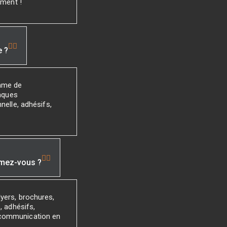
ement !
e ?
mme de
laques
nelle, adhésifs,
imez-vous ?
yers, brochures,
, adhésifs,
 communication en