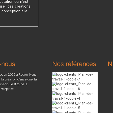
utation qui n'est
sé, des créations
a conception à la
-nous
Nos références
N
ée en 2006 à Redon. Nous
a création d’enseigne, la
véhicule et toute la
ntreprise.