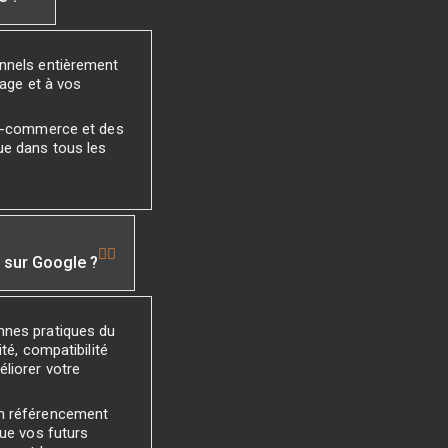
onnels entièrement
mage et à vos
 e-commerce et des
ue dans tous les
é sur Google ?
nnes pratiques du
té, compatibilité
liorer votre
un référencement
que vos futurs