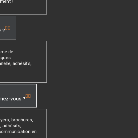
ement !
e ?
mme de
laques
nelle, adhésifs,
imez-vous ?
yers, brochures,
, adhésifs,
 communication en