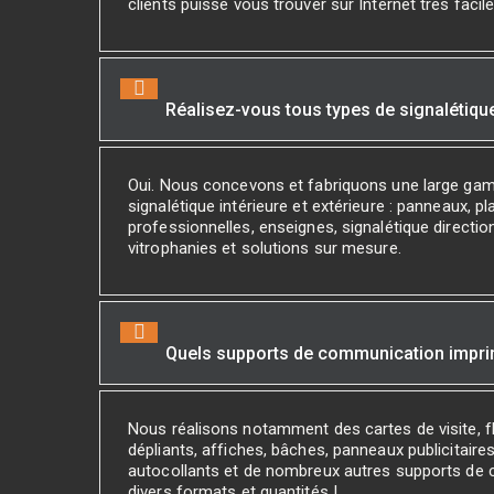
clients puisse vous trouver sur Internet très facil
Réalisez-vous tous types de signalétiqu
Oui. Nous concevons et fabriquons une large ga
signalétique intérieure et extérieure : panneaux, p
professionnelles, enseignes, signalétique direction
vitrophanies et solutions sur mesure.
Quels supports de communication impr
Nous réalisons notamment des cartes de visite, fl
dépliants, affiches, bâches, panneaux publicitaires
autocollants et de nombreux autres supports de
divers formats et quantités !