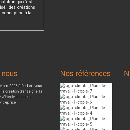
utation qui n'est
sé, des créations
a conception à la
-nous
Nos références
N
ée en 2006 à Redon. Nous
a création d’enseigne, la
véhicule et toute la
ntreprise.