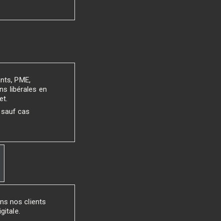
ants, PME,
ns libérales en
et.
 sauf cas
ns nos clients
gitale.