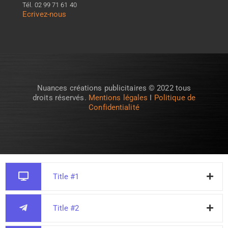
Tél. 02 99 71 61 40
Ecrivez-nous
Nuances créations publicitaires © 2022 tous
droits réservés.
Mentions légales
I
Politique de
Confidentialité
Title #1
Title #2